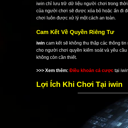
iwin chỉ lưu trữ dữ liệu người chơi trong thờ
của người chơi sẽ được xóa bỏ hoặc ẩn đi để
chơi luôn được xử lý một cách an toàn.
Cam Kết Về Quyền Riêng Tư
iwin
cam kết sẽ không thu thập các thông tin 
cho người chơi quyền kiểm soát và yêu cầu 
không còn cần thiết.
>>> Xem thêm:
Điều khoản cá cược
tại iwi
Lợi Ích Khi Chơi Tại iwin