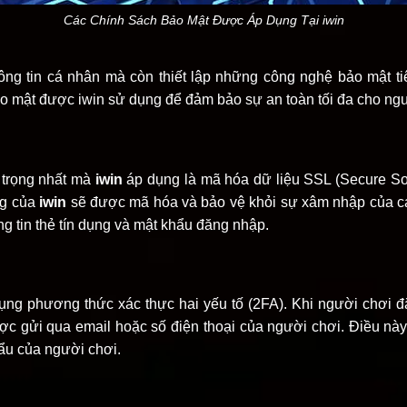
Các Chính Sách Bảo Mật Được Áp Dụng Tại iwin
hông tin cá nhân mà còn thiết lập những công nghệ bảo mật tiê
o mật được iwin sử dụng để đảm bảo sự an toàn tối đa cho ngư
trọng nhất mà
iwin
áp dụng là mã hóa dữ liệu SSL (Secure So
ng của
iwin
sẽ được mã hóa và bảo vệ khỏi sự xâm nhập của cá
g tin thẻ tín dụng và mật khẩu đăng nhập.
ng phương thức xác thực hai yếu tố (2FA). Khi người chơi đ
c gửi qua email hoặc số điện thoại của người chơi. Điều này 
hẩu của người chơi.