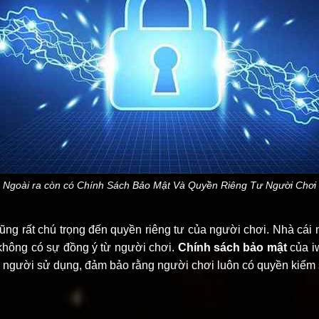
Ngoài ra còn có Chính Sách Bảo Mật Và Quyền Riêng Tư Người Chơi
ũng rất chú trọng đến quyền riêng tư của người chơi. Nhà cái 
không có sự đồng ý từ người chơi.
Chính sách bảo mật
của i
a người sử dụng, đảm bảo rằng người chơi luôn có quyền kiểm s