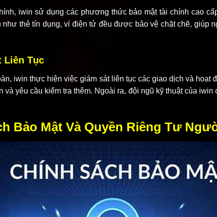
 chính, iwin sử dụng các phương thức bảo mật tài chính cao c
như thẻ tín dụng, ví điện tử đều được bảo vệ chặt chẽ, giúp ng
 Liên Tục
, iwin thực hiện việc giám sát liên tục các giao dịch và hoạt
và yêu cầu kiểm tra thêm. Ngoài ra, đội ngũ kỹ thuật của iwin 
ách Bảo Mật Và Quyền Riêng Tư Ngườ