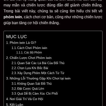
may mắn và chiến lược đúng đắn để giành chiến thắng.
Trong bài viết này, chúng ta sẽ cùng tìm hiểu chi tiết về
phỏm iwin
, cách chơi cơ bản, cũng như những chiến lược
giúp bạn tăng cơ hội chiến thắng.
MỤC LỤC
Phỏm iwin Là Gì?
Cách Chơi Phỏm iwin
Các Bộ Phỏm
Chiến Lược Chơi Phỏm iwin
Quan Sát Các Lá Bài Của Đối Thủ
Chọn Lựa Khi Bốc Bài
Xây Dựng Phỏm Một Cách Từ Từ
Những Lỗi Thường Gặp Khi Chơi tại iwin
Không Quan Sát Đối Thủ
Đặt Cược Quá Lớn
Quá Dễ Bị Cảm Xúc Chi Phối
Nơi Giải Trí Và Cơ Hội
Kết Luận