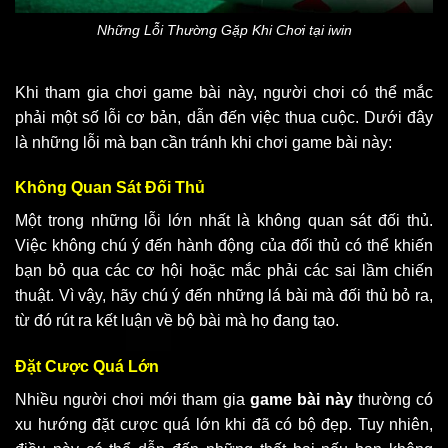
Những Lỗi Thường Gặp Khi Chơi tại iwin
Khi tham gia chơi game bài này
, người chơi có thể mắc
phải một số lỗi cơ bản, dẫn đến việc thua cuộc. Dưới đây
là những lỗi mà bạn cần tránh khi chơi game bài này:
Không Quan Sát Đối Thủ
Một trong những lỗi lớn nhất là không quan sát đối thủ.
Việc không chú ý đến hành động của đối thủ có thể khiến
bạn bỏ qua các cơ hội hoặc mắc phải các sai lầm chiến
thuật. Vì vậy, hãy chú ý đến những lá bài mà đối thủ bỏ ra,
từ đó rút ra kết luận về bộ bài mà họ đang tạo.
Đặt Cược Quá Lớn
Nhiều người chơi mới tham gia
game bài này
thường có
xu hướng đặt cược quá lớn khi đã có bộ đẹp. Tuy nhiên,