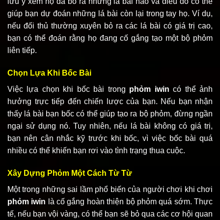
lưu ý xem họ đã bỏ ra những lá bài nào và điều đó có thể
giúp bạn dự đoán những lá bài còn lại trong tay họ. Ví dụ,
nếu đối thủ thường xuyên bỏ ra các lá bài có giá trị cao,
bạn có thể đoán rằng họ đang cố gắng tạo một bộ phỏm
liên tiếp.
Chọn Lựa Khi Bốc Bài
Việc lựa chọn khi bốc bài trong
phỏm iwin
có thể ảnh
hưởng trực tiếp đến chiến lược của bạn. Nếu bạn nhận
thấy lá bài bạn bốc có thể giúp tạo ra bộ phỏm, đừng ngần
ngại sử dụng nó. Tuy nhiên, nếu lá bài không có giá trị,
bạn nên cân nhắc kỹ trước khi bốc, vì việc bốc bài quá
nhiều có thể khiến bạn rơi vào tình trạng thua cuộc.
Xây Dựng Phỏm Một Cách Từ Từ
Một trong những sai lầm phổ biến của người chơi khi chơi
phỏm iwin
là cố gắng hoàn thiện bộ phỏm quá sớm. Thực
tế, nếu bạn vội vàng, có thể bạn sẽ bỏ qua các cơ hội quan