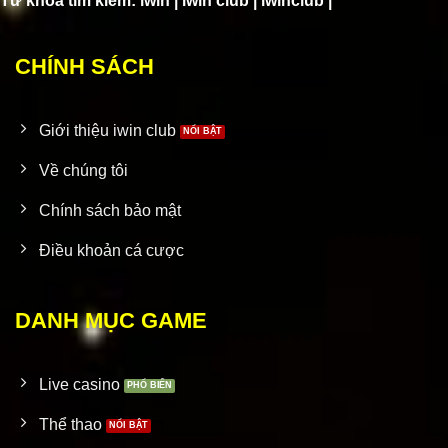
Từ khoá tìm kiếm:
iwin | iwin club | iwinclub |
CHÍNH SÁCH
Giới thiệu iwin club
Về chúng tôi
Chính sách bảo mật
Điều khoản cá cược
DANH MỤC GAME
Live casino
Thể thao