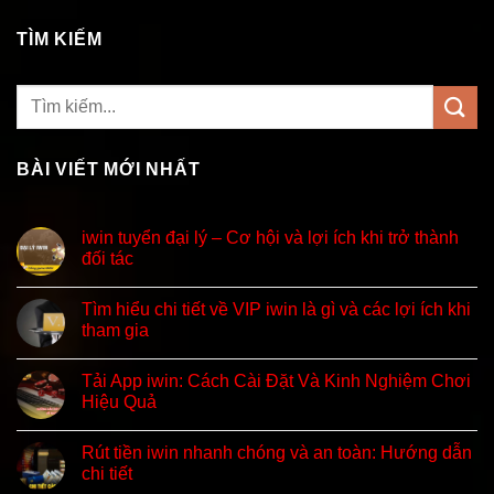
TÌM KIẾM
BÀI VIẾT MỚI NHẤT
iwin tuyển đại lý – Cơ hội và lợi ích khi trở thành
đối tác
Tìm hiểu chi tiết về VIP iwin là gì và các lợi ích khi
tham gia
Tải App iwin: Cách Cài Đặt Và Kinh Nghiệm Chơi
Hiệu Quả
Rút tiền iwin nhanh chóng và an toàn: Hướng dẫn
chi tiết