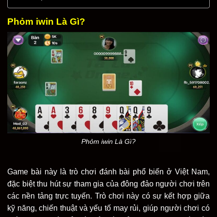
Phỏm iwin Là Gì?
Phỏm iwin Là Gì?
Game bài này là trò chơi đánh bài phổ biến ở Việt Nam,
đặc biệt thu hút sự tham gia của đông đảo người chơi trên
các nền tảng trực tuyến. Trò chơi này có sự kết hợp giữa
kỹ năng, chiến thuật và yếu tố may rủi, giúp người chơi có