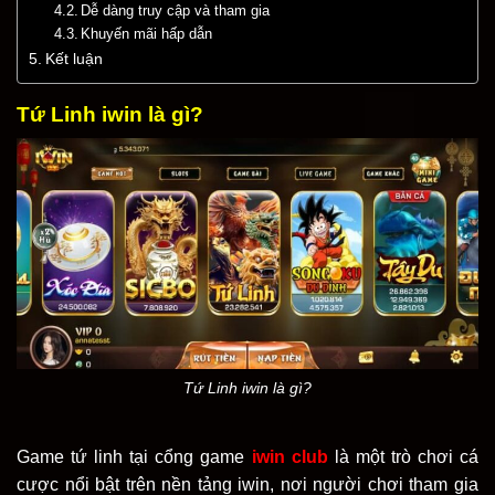
Dễ dàng truy cập và tham gia
Khuyến mãi hấp dẫn
Kết luận
Tứ Linh iwin là gì?
Tứ Linh iwin là gì?
Game tứ linh tại cổng game
iwin club
là một trò chơi cá
cược nổi bật trên nền tảng iwin, nơi người chơi tham gia