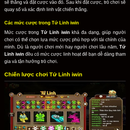
sẽ thắng và đặt cược vào đó. Sau khi đặt cược, trò chơi sẽ
quay số và xác định linh vật chiến thắng.
Các mức cược trong Tứ Linh iwin
Mức cược trong
Tứ Linh iwin
khá đa dạng, giúp người
chơi có thể chọn lựa mức cược phù hợp với tài chính của
mình. Dù là người chơi mới hay người chơi lâu năm,
Tứ
Linh iwin
đều có mức cược linh hoạt để bạn dễ dàng tham
gia và tận hưởng trò chơi.
Chiến lược chơi Tứ Linh iwin