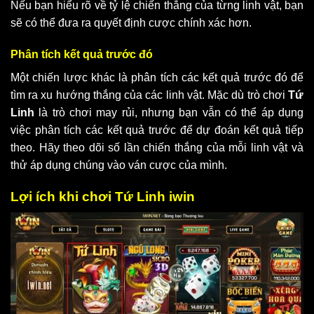
Nếu bạn hiểu rõ về tỷ lệ chiến thắng của từng linh vật, bạn
sẽ có thể đưa ra quyết định cược chính xác hơn.
Phân tích kết quả trước đó
Một chiến lược khác là phân tích các kết quả trước đó để
tìm ra xu hướng thắng của các linh vật. Mặc dù trò chơi
Tứ
Linh
là trò chơi may rủi, nhưng bạn vẫn có thể áp dụng
việc phân tích các kết quả trước để dự đoán kết quả tiếp
theo. Hãy theo dõi số lần chiến thắng của mỗi linh vật và
thử áp dụng chúng vào ván cược của mình.
Lợi ích khi chơi Tứ Linh iwin